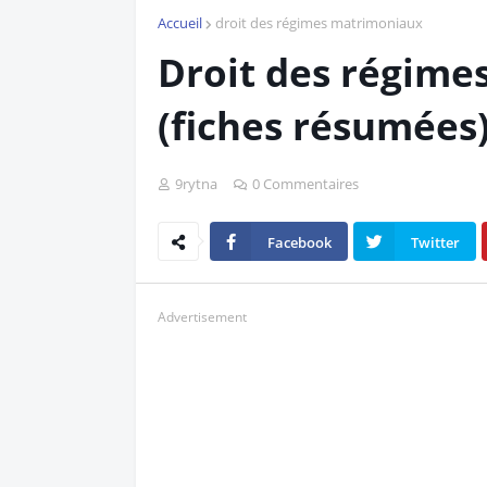
Accueil
droit des régimes matrimoniaux
Droit des régime
(fiches résumées
9rytna
0 Commentaires
Facebook
Twitter
Advertisement