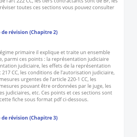
 l’art 222 CC, les tiers contractants sont de BF, les
 réviser toutes ces sections vous pouvez consulter
 de révision (Chapitre 2)
régime primaire il explique et traite un ensemble
parmi ces points : la représentation judiciaire
ntation judiciaire, les effets de la représentation
rt 217 CC, les conditions de l’autorisation judiciaire,
s mesures urgentes de l’article 220-1 CC, les
s mesures pouvant être ordonnées par le juge, les
 judiciaires, etc. Ces points et ces sections sont
ette fiche sous format pdf ci-dessous.
 de révision (Chapitre 3)