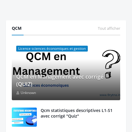
QCM
Tout afficher
Licence sciences économiques et gestion
QCM en Management avec corrigé
(QUIZ)
Unknown
Qcm statistiques descriptives L1-S1
avec corrigé "Quiz"