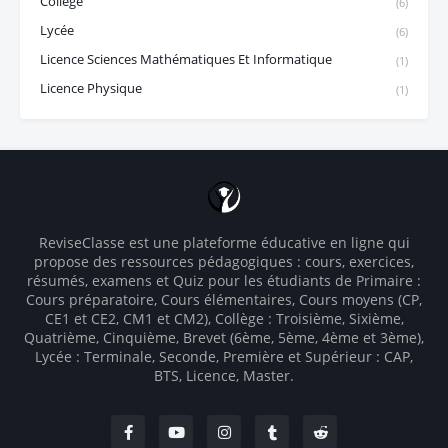
Collège
(6)
Lycée
(6)
Licence Sciences Mathématiques Et Informatique
(1)
Licence Physique
(1)
ReviseClasse est une plateforme éducative en ligne qui
propose des ressources pédagogiques : cours, exercices,
résumés, examens et Quiz pour les étudiants de Primaire :
Cours préparatoire, Cours élémentaires, Cours moyens (CP,
CE1 et CE2, CM1 et CM2), Collège : Troisième, Sixième,
Quatrième, Cinquième, Brevet (6ème, 5ème, 4ème et 3ème),
Lycée : Terminale, Seconde, Première et Supérieur : CAP,
BTS, Licence, Master.