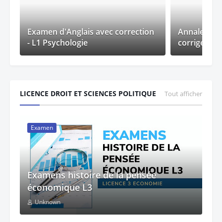
Examen d'Anglais avec correction
Annales du
- L1 Psychologie
corrigé (tou
LICENCE DROIT ET SCIENCES POLITIQUE
Tout afficher
Examen
Examens histoire de la pensée
économique L3
Unknown