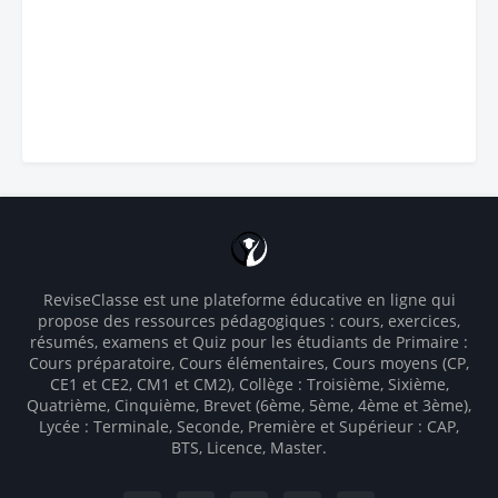
ReviseClasse est une plateforme éducative en ligne qui
propose des ressources pédagogiques : cours, exercices,
résumés, examens et Quiz pour les étudiants de Primaire :
Cours préparatoire, Cours élémentaires, Cours moyens (CP,
CE1 et CE2, CM1 et CM2), Collège : Troisième, Sixième,
Quatrième, Cinquième, Brevet (6ème, 5ème, 4ème et 3ème),
Lycée : Terminale, Seconde, Première et Supérieur : CAP,
BTS, Licence, Master.