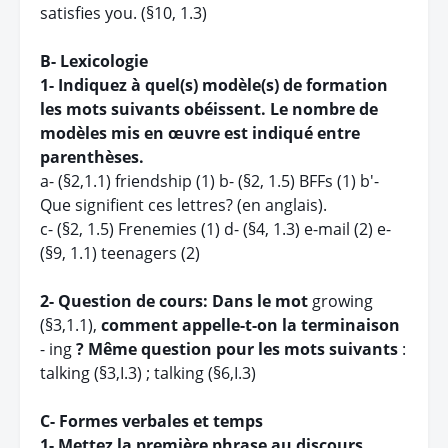
satisfies you. (§10, 1.3)
B- Lexicologie
1- Indiquez à quel(s) modèle(s) de formation
les mots suivants obéissent. Le nombre de
modèles mis en œuvre est indiqué entre
parenthèses.
a- (§2,1.1) friendship (1) b- (§2, 1.5) BFFs (1) b'-
Que signifient ces lettres? (en anglais).
c- (§2, 1.5) Frenemies (1) d- (§4, 1.3) e-mail (2) e-
(§9, 1.1) teenagers (2)
2- Question de cours: Dans le mot
growing
(§3,1.1),
comment appelle-t-on la terminaison
- ing
? Même question pour les mots suivants
:
talking (§3,I.3) ; talking (§6,I.3)
C- Formes verbales et temps
1- Mettez la première phrase au discours