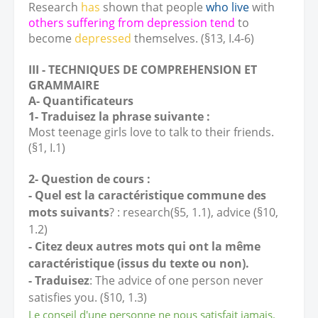
Research
has
shown that people
who
live
with
others suffering from depression
tend
to
become
depressed
themselves. (§13, I.4-6)
III - TECHNIQUES DE COMPREHENSION ET
GRAMMAIRE
A- Quantificateurs
1- Traduisez la phrase suivante :
Most teenage girls love to talk to their friends.
(§1, I.1)
2- Question de cours :
- Quel est la caractéristique commune des
mots suivants
? : research(§5, 1.1), advice (§10,
1.2)
-
Citez deux autres mots qui ont la même
caractéristique (issus du texte ou non).
- Traduisez
: The advice of one person never
satisfies you. (§10, 1.3)
Le conseil d'une personne ne nous satisfait jamais.