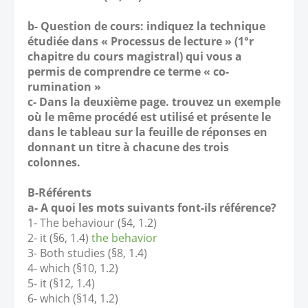
b- Question de cours: indiquez la technique
étudiée dans « Processus de lecture » (1°r
chapitre du cours magistral) qui vous a
permis de comprendre ce terme « co-
rumination »
c- Dans la deuxième page. trouvez un exemple
où le même procédé est utilisé et présente le
dans le tableau sur la feuille de réponses en
donnant un titre à chacune des trois
colonnes.
B-Référents
a- A quoi les mots suivants font-ils référence?
1- The behaviour (§4, 1.2)
2- it (§6, 1.4)
the behavior
3- Both studies (§8, 1.4)
4- which (§10, 1.2)
5- it (§12, 1.4)
6- which (§14, 1.2)