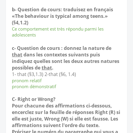
b- Question de cours: traduisez en français
«The behaviour is typical among teens.»
(§4,1.2)
Ce comportement est très répondu parmi les
adolescents
c- Question de cours : donnez la nature de
that
dans les contextes suivants puis
indiquez quelles sont les deux autres natures
possibles de
that
.
1- that (§3,1.3) 2-that (§6, 1.4)
pronom relatif
pronom démonstratif
C- Right or Wrong?
Pour chacune des affirmations ci-dessous,
encerclez sur la feuille de réponses Right (R) si
elle est juste, Wrong (W) si elle est fausse. Les
affirmations suivent l'ordre du texte.
Précisez le numéro du paragraphe qui vous a