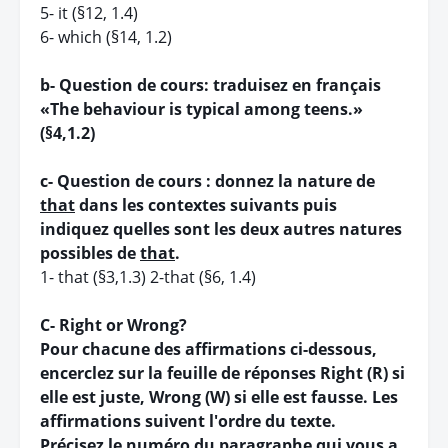
5- it (§12, 1.4)
6- which (§14, 1.2)
b- Question de cours: traduisez en français
«The behaviour is typical among teens.»
(§4,1.2)
c- Question de cours : donnez la nature de
that
dans les contextes suivants puis
indiquez quelles sont les deux autres natures
possibles de
that
.
1- that (§3,1.3) 2-that (§6, 1.4)
C- Right or Wrong?
Pour chacune des affirmations ci-dessous,
encerclez sur la feuille de réponses Right (R) si
elle est juste, Wrong (W) si elle est fausse. Les
affirmations suivent l'ordre du texte.
Précisez le numéro du paragraphe qui vous a