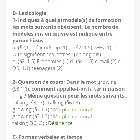
B- Lexicologie
1- Indiquez à quel(s) modèle(s) de formation
les mots suivants obéissent. Le nombre de
modèles mis en œuvre est indiqué entre
parenthèses.
a- (§2,1.1) friendship (1) b- (§2, 1.5) BFFs (1) b'-
Que signifient ces lettres? (en anglais).
c- (§2, 1.5) Frenemies (1) d- (§4, 1.3) e-mail (2) e-
(§9, 1.1) teenagers (2)
2- Question de cours: Dans le mot
growing
(§3,1.1),
comment appelle-t-on la terminaison
- ing
? Même question pour les mots suivants
:
talking (§3,I.3) ; talking (§6,I.3)
growing (§3,1.1) :
M
orphème lexical
growing (§3,1.3) :
M
orphème lexical
talking (§6,I.3) :
Désinence
C- Formes verbales et temps