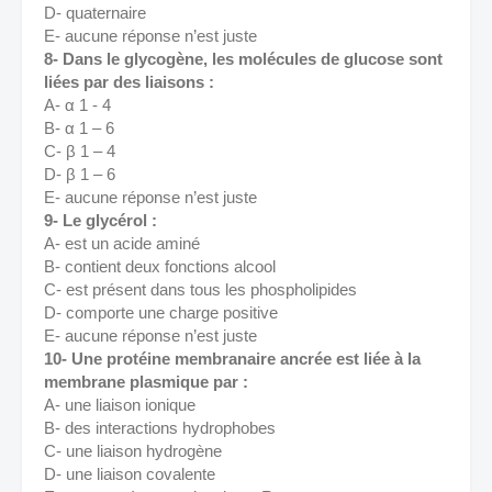
D- quaternaire 
E- aucune réponse n’est juste 
8- Dans le glycogène, les molécules de glucose sont 
liées par des liaisons : 
A- α 1 - 4 
B- α 1 – 6 
C- β 1 – 4 
D- β 1 – 6 
E- aucune réponse n’est juste 
9- Le glycérol : 
A- est un acide aminé 
B- contient deux fonctions alcool 
C- est présent dans tous les phospholipides 
D- comporte une charge positive 
E- aucune réponse n’est juste 
10- Une protéine membranaire ancrée est liée à la 
membrane plasmique par : 
A- une liaison ionique 
B- des interactions hydrophobes 
C- une liaison hydrogène 
D- une liaison covalente 