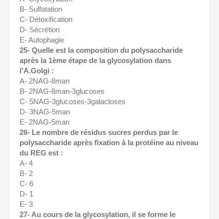
B- Sulfatation 
C- Détoxification 
D- Sécrétion 
E- Autophagie 
25- Quelle est la composition du polysaccharide 
après la 1ème étape de la glycosylation dans 
l’A.Golgi : 
A- 2NAG-8man 
B- 2NAG-8man-3glucoses 
C- 5NAG-3glucoses-3galactoses 
D- 3NAG-5man 
E- 2NAG-5man 
26- Le nombre de résidus sucres perdus par le 
polysaccharide après fixation à la protéine au niveau 
du REG est : 
A- 4 
B- 2 
C- 6 
D- 1 
E- 3 
27- Au cours de la glycosylation, il se forme le 