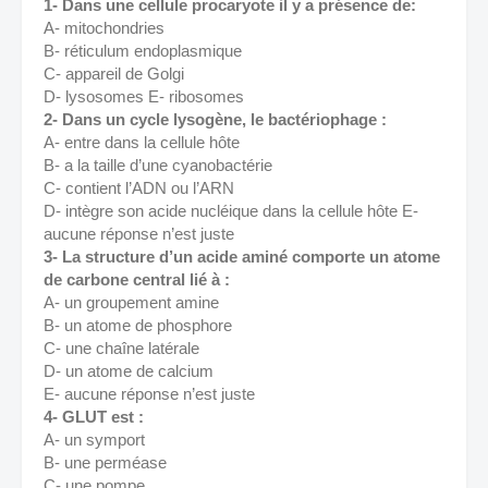
1- Dans une cellule procaryote il y a présence de: 
A- mitochondries 
B- réticulum endoplasmique 
C- appareil de Golgi 
D- lysosomes E- ribosomes 
2- Dans un cycle lysogène, le bactériophage : 
A- entre dans la cellule hôte 
B- a la taille d’une cyanobactérie 
C- contient l’ADN ou l’ARN 
D- intègre son acide nucléique dans la cellule hôte E- 
aucune réponse n’est juste 
3- La structure d’un acide aminé comporte un atome 
de carbone central lié à : 
A- un groupement amine 
B- un atome de phosphore 
C- une chaîne latérale 
D- un atome de calcium 
E- aucune réponse n’est juste 
4- GLUT est : 
A- un symport 
B- une perméase 
C- une pompe 