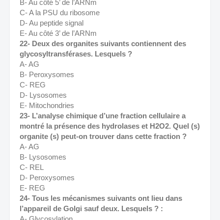
B- Au côté 5’ de l’ARNm 
C- A la PSU du ribosome 
D- Au peptide signal 
E- Au côté 3’ de l’ARNm 
22- Deux des organites suivants contiennent des 
glycosyltransférases. Lesquels ? 
A- AG 
B- Peroxysomes 
C- REG 
D- Lysosomes 
E- Mitochondries 
23- L’analyse chimique d’une fraction cellulaire a 
montré la présence des hydrolases et H2O2. Quel (s) 
organite (s) peut-on trouver dans cette fraction ? 
A- AG 
B- Lysosomes 
C- REL 
D- Peroxysomes 
E- REG 
24- Tous les mécanismes suivants ont lieu dans 
l’appareil de Golgi sauf deux. Lesquels ? : 
A- Glycosylation 