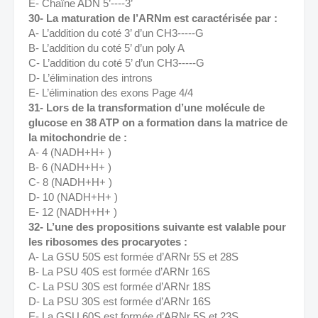
E- Chaîne ADN 5’----3’ 
30- La maturation de l’ARNm est caractérisée par : 
A- L’addition du coté 3’ d’un CH3-----G 
B- L’addition du coté 5’ d’un poly A 
C- L’addition du coté 5’ d’un CH3-----G 
D- L’élimination des introns 
E- L’élimination des exons Page 4/4
31- Lors de la transformation d’une molécule de 
glucose en 38 ATP on a formation dans la matrice de 
la mitochondrie de : 
A- 4 (NADH+H+ ) 
B- 6 (NADH+H+ ) 
C- 8 (NADH+H+ ) 
D- 10 (NADH+H+ ) 
E- 12 (NADH+H+ )
32- L’une des propositions suivante est valable pour 
les ribosomes des procaryotes : 
A- La GSU 50S est formée d’ARNr 5S et 28S 
B- La PSU 40S est formée d’ARNr 16S 
C- La PSU 30S est formée d’ARNr 18S 
D- La PSU 30S est formée d’ARNr 16S 
E- La GSU 60S est formée d’ARNr 5S et 23S 