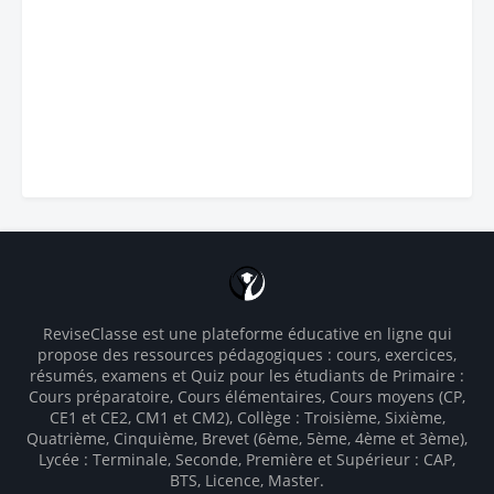
ReviseClasse est une plateforme éducative en ligne qui
propose des ressources pédagogiques : cours, exercices,
résumés, examens et Quiz pour les étudiants de Primaire :
Cours préparatoire, Cours élémentaires, Cours moyens (CP,
CE1 et CE2, CM1 et CM2), Collège : Troisième, Sixième,
Quatrième, Cinquième, Brevet (6ème, 5ème, 4ème et 3ème),
Lycée : Terminale, Seconde, Première et Supérieur : CAP,
BTS, Licence, Master.