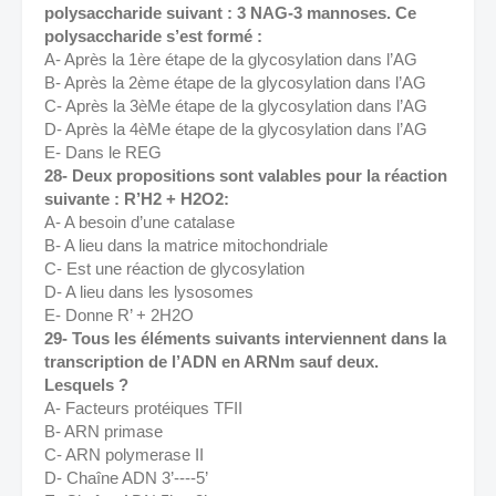
polysaccharide suivant : 3 NAG-3 mannoses. Ce 
polysaccharide s’est formé :
A- Après la 1ère étape de la glycosylation dans l’AG 
B- Après la 2ème étape de la glycosylation dans l’AG 
C- Après la 3èMe étape de la glycosylation dans l’AG 
D- Après la 4èMe étape de la glycosylation dans l’AG 
E- Dans le REG 
28- Deux propositions sont valables pour la réaction 
suivante : R’H2 + H2O2: 
A- A besoin d’une catalase 
B- A lieu dans la matrice mitochondriale 
C- Est une réaction de glycosylation 
D- A lieu dans les lysosomes 
E- Donne R’ + 2H2O 
29- Tous les éléments suivants interviennent dans la 
transcription de l’ADN en ARNm sauf deux. 
Lesquels ? 
A- Facteurs protéiques TFII 
B- ARN primase 
C- ARN polymerase II 
D- Chaîne ADN 3’----5’ 