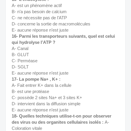
A- est un phénomène actif 
B- n’a pas besoin de calcium 
C- ne nécessite pas de l’ATP 
D- concerne la sortie de macromolécules 
E- aucune réponse n’est juste 
16- Parmi les transporteurs suivants, quel est celui 
qui hydrolyse l’ATP ? 
A- Canal 
B- GLUT 
C- Perméase 
D- SGLT 
E- aucune réponse n’est juste 
17- La pompe Na+ , K+ : 
A- Fait entrer K+ dans la cellule 
B- est une protéase 
C- possède 2 sites Na+ et 3 sites K+ 
D- intervient dans la diffusion simple 
E- aucune réponse n’est juste 
18- Quelles techniques utilise-t-on pour observer 
des virus ou des organites cellulaires isolés : 
A- 
Coloration vitale 