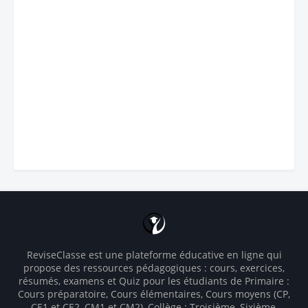
ReviseClasse est une plateforme éducative en ligne qui
propose des ressources pédagogiques : cours, exercices,
résumés, examens et Quiz pour les étudiants de Primaire :
Cours préparatoire, Cours élémentaires, Cours moyens (CP,
CE1 et CE2, CM1 et CM2), Collège : Troisième, Sixième,