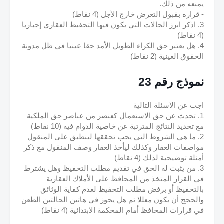
يمنعه من ذلك.
- قراره بقبول التعرض خارج الأجل (4 نقاط)
3. اذكر ابرز الحالات التي يكون فيها التحفيظ العقاري إجباريا 
(4 نقاط)
4. هل يعتبر حق الكراء الطويل الأمد حقا عينيا في ظل مدونة 
الحقوق العينية (2 نقاط)
نموذج رقم 23
اجب عن الاسئلة التالية
1. تحدث عن حق الاستعمال كعنصر من عناصر حق الملكية 
مع تحديد النتائج المترتبة عن خاصية الدوام فيه (10 نقاط)
2. ما هي الشروط التي يجب تحققها لينطبق على المنقول 
مواصفات العقار وكذلك ليأخذ العقار وصف المنقول مع ذكر 
أمثلة توضيحية لذلك (4 نقاط)
3. من يثبت له الحق في تقديم مطلب التحفيظ وهل يشترط 
في القرار المتخذ من المحافظ على الأملاك العقارية 
بالتحفيظ أو برفض مطلب التحفيظ لعدم كفاية الوثائق 
والحجج أن يكون معللا ثم هل يجوز في هاتين الحالتين الطعن 
في قرارات المحافظ أمام المحكمة الابتدائية (4 نقاط)