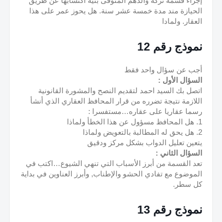
إجراء قسمة تركة والدهم المتوفى بنية اكتسابها عن طريق 
الحيازة مند مدة خمسة عشر سنة. هل يحوز عمر على هذا 
العقار. ولمادا
نموذج رقم 12
أجب عن سؤال واحد فقط
السؤال الأول :
اتصل بك السيد احمد لتقديم النصح والمشورة القانونية 
اللازمة نتيجة تضرره من قرار المحافظ العقاري الذي أنشأ 
رسما عقاريا على عقاره…مستفسرا :
1. هل المحافظ مسؤول عن هذا الخطأ ولماذا
2. هل يحق له المطالبة بالتعويض ولماذا
يتعين تعليل الدواب بشكل مركز ودقيق
السؤال الثاني :
تعد القسمة من أبرز الأسباب التي تنهي الشيوع…اكتب في 
الموضوع مع تفادي الحشو والإطناب, وأبرز العناوين في بداية 
كل سطر.
نموذج رقم 13